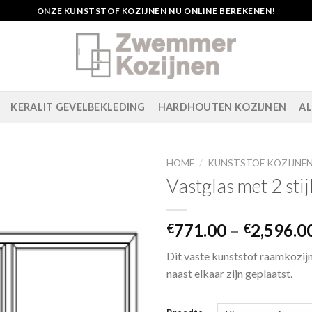
ONZE KUNSTSTOF KOZIJNEN NU ONLINE BEREKENEN!
KERALIT GEVELBEKLEDING
HARDHOUTEN KOZIJNEN
AL
HOME
/
KUNSTSTOF KOZIJNE
Vastglas met 2 stij
Toevoegen
771.00
–
2,596.0
€
€
aan
verlanglijst
Dit vaste kunststof raamkozijn 
naast elkaar zijn geplaatst.