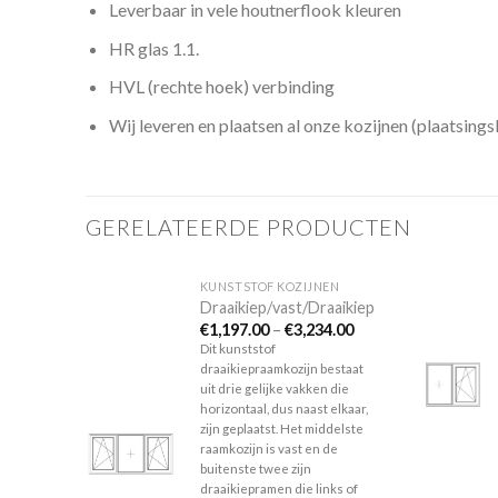
Leverbaar in vele houtnerflook kleuren
HR glas 1.1.
HVL (rechte hoek) verbinding
Wij leveren en plaatsen al onze kozijnen (plaatsing
GERELATEERDE PRODUCTEN
ZIJNEN
KUNSTSTOF KOZIJNEN
Draaikiep/vast/Draaikiep
€
1,197.00
–
€
3,234.00
Dit kunststof
of
Toevoegen
Toevoegen
draaikiepraamkozijn bestaat
aan
aan
aste
uit drie gelijke vakken die
verlanglijst
verlanglijst
aand
horizontaal, dus naast elkaar,
zijn geplaatst. Het middelste
raamkozijn is vast en de
buitenste twee zijn
draaikiepramen die links of