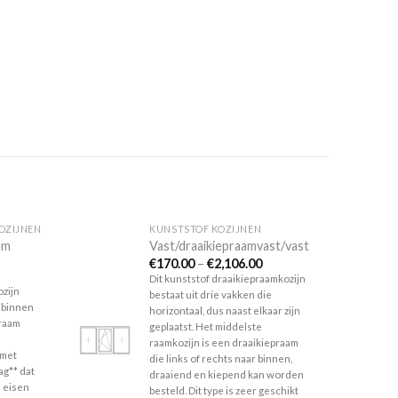
OZIJNEN
KUNSTSTOF KOZIJNEN
am
Vast/draaikiepraamvast/vast
€
170.00
–
€
2,106.00
Dit kunststof draaikiepraamkozijn
ozijn
Toevoegen
bestaat uit drie vakken die
aan
 binnen
horizontaal, dus naast elkaar zijn
verlanglijst
 raam
geplaatst. Het middelste
raamkozijn is een draaikiepraam
 met
die links of rechts naar binnen,
ag** dat
draaiend en kiepend kan worden
 eisen
besteld. Dit type is zeer geschikt