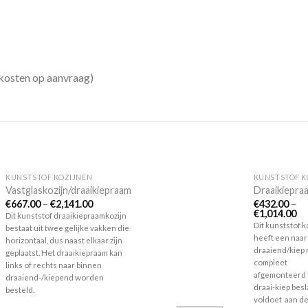
skosten op aanvraag)
KUNSTSTOF KOZIJNEN
KUNSTSTOF K
Vastglaskozijn/draaikiepraam
Draaikiepra
€
667.00
–
€
2,141.00
€
432.00
–
€
1,014.00
Dit kunststof draaikiepraamkozijn
Dit kunststof k
Toevoegen
bestaat uit twee gelijke vakken die
aan
heeft een naar
horizontaal, dus naast elkaar zijn
verlanglijst
draaiend/kiep
geplaatst. Het draaikiepraam kan
compleet
links of rechts naar binnen
afgemonteerd
draaiend-/kiepend worden
draai-kiep besl
besteld.
voldoet aan de