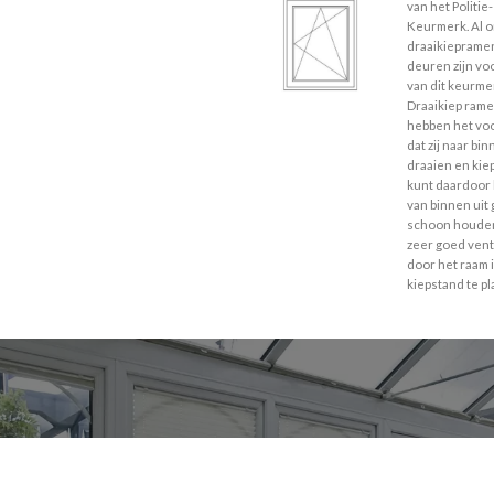
van het Politie-
Keurmerk. Al 
draaikieprame
deuren zijn vo
van dit keurme
Draaikiep ram
hebben het vo
dat zij naar bi
draaien en kie
kunt daardoor 
van binnen uit
schoon houde
zeer goed vent
door het raam 
kiepstand te p