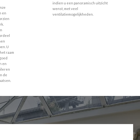
indien u een panoramisch uitzicht
onze
wenst, met veel
n en
ventilatiemogelijkheden.
orzien
rk.
en
ordeel
nnen
pen. U
het raam
 goed
n en
ileren
in de
laatsen.